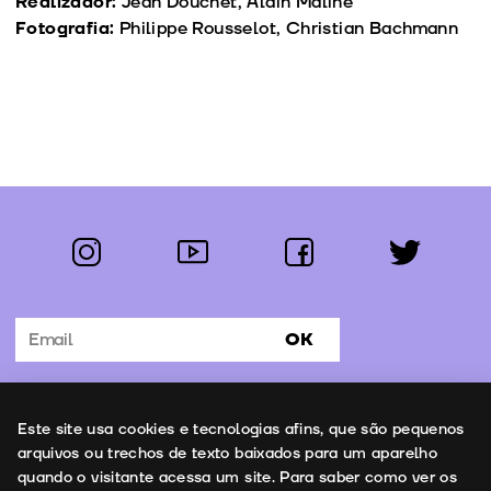
Realizador:
Jean Douchet, Alain Maline
Fotografia:
Philippe Rousselot, Christian Bachmann
instagram
youtube
facebook
twitter
Segue-nos:
OK
Subscrever Newsletter
Uso de cookies
Este site usa cookies e tecnologias afins, que são pequenos
Contactos
arquivos ou trechos de texto baixados para um aparelho
quando o visitante acessa um site. Para saber como ver os