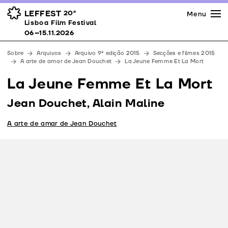
Imprensa
Prémios
Espaços
LEFFEST
20º
Menu
Lisboa Film Festival 06–15.11.2026
Lisboa Film Festival
Apoios
06–15.11.2026
Equipa
Sobre
Arquivos
Arquivo 9ª edição 2015
Secções e filmes 2015
Downloads
A arte de amar de Jean Douchet
La Jeune Femme Et La Mort
Contactos
La Jeune Femme Et La Mort
Jean Douchet, Alain Maline
A arte de amar de Jean Douchet