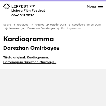
Imprensa
Prémios
Espaços
LEFFEST
20º
Menu
Lisboa Film Festival 06–15.11.2026
Lisboa Film Festival
Apoios
06–15.11.2026
Equipa
Sobre
Arquivos
Arquivo 12ª edição 2018
Secções e filmes 2018
Downloads
Homenagem Darezhan Omirbayev
Kardiogramma
Contactos
Kardiogramma
Darezhan Omirbayev
Título original: Kardiogramma
Homenagem Darezhan Omirbayev