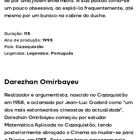
se por uma jovem enfermeira. A sua paixão torna-se
um pouco obsessiva, ao espiá-la frequentemente, até
mesmo por um buraco na cabine do duche.
Duração:
115
Ano de produção:
1995
País:
Cazaquistão
Legendas:
Legendas: Português
Darezhan Omirbayev
Realizador e argumentista, nascido no Cazaquistão
em 1958, e aclamado por Jean-Luc Godard como “um
dos mais estonteantes cineastas da actualidade”,
Darezhan Omirbayev começou por estudar
Matemática Aplicada no Cazaquistão, tendo
posteriormente abraçado o Cinema ao mudar-se para
a Rússia, em 1983. Após uma breve passagem pela