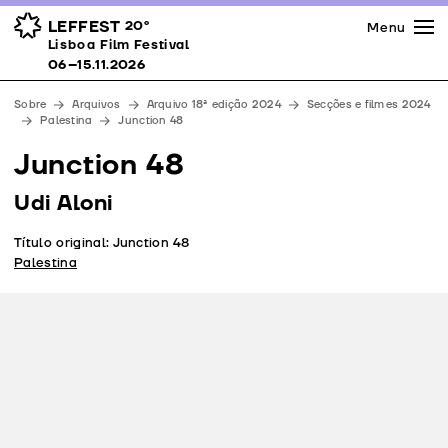
Imprensa
Prémios
Espaços
LEFFEST
20º
Menu
Lisboa Film Festival 06–15.11.2026
Lisboa Film Festival
Apoios
06–15.11.2026
Equipa
Sobre
Arquivos
Arquivo 18ª edição 2024
Secções e filmes 2024
Downloads
Palestina
Junction 48
Contactos
Junction 48
Udi Aloni
Título original: Junction 48
Palestina