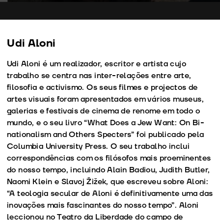
Play
Mute
Setting
En
fu
Udi Aloni
Udi Aloni é um realizador, escritor e artista cujo
trabalho se centra nas inter-relações entre arte,
filosofia e activismo. Os seus filmes e projectos de
artes visuais foram apresentados em vários museus,
galerias e festivais de cinema de renome em todo o
mundo, e o seu livro “What Does a Jew Want: On Bi-
nationalism and Others Specters” foi publicado pela
Columbia University Press. O seu trabalho inclui
correspondências com os filósofos mais proeminentes
do nosso tempo, incluindo Alain Badiou, Judith Butler,
Naomi Klein e Slavoj Žižek, que escreveu sobre Aloni:
“A teologia secular de Aloni é definitivamente uma das
inovações mais fascinantes do nosso tempo”. Aloni
leccionou no Teatro da Liberdade do campo de