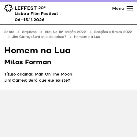
Imprensa
Prémios
Espaços
LEFFEST
20º
Menu
Lisboa Film Festival 06–15.11.2026
Lisboa Film Festival
Apoios
06–15.11.2026
Equipa
Sobre
Arquivos
Arquivo 16ª edição 2022
Secções e filmes 2022
Downloads
Jim Carrey: Será que ele existe?
Homem na Lua
Contactos
Homem na Lua
Milos Forman
Título original: Man On The Moon
Jim Carrey: Será que ele existe?