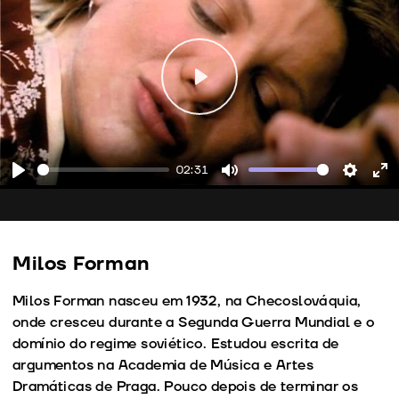
Play
02:31
Play
Mute
Setting
En
fu
Milos Forman
Milos Forman nasceu em 1932, na Checoslováquia,
onde cresceu durante a Segunda Guerra Mundial e o
domínio do regime soviético. Estudou escrita de
argumentos na Academia de Música e Artes
Dramáticas de Praga. Pouco depois de terminar os