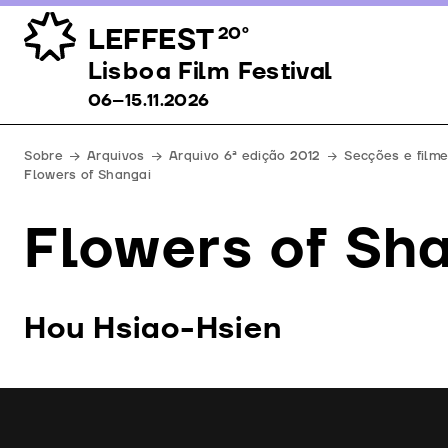
LEFFEST
20º
Lisboa Film Festival 06–15.11.2026
Lisboa Film Festival
06–15.11.2026
Sobre
Arquivos
Arquivo 6ª edição 2012
Secções e film
Flowers of Shangai
Flowers of Sh
Hou Hsiao-Hsien