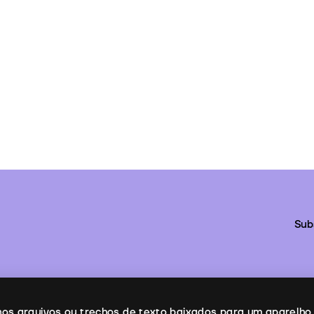
Sub
enos arquivos ou trechos de texto baixados para um aparelho