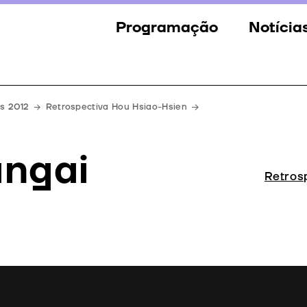
Programação
Notícia
Secções
Notícia
Eventos
Galeria
es 2012
Retrospectiva Hou Hsiao-Hsien
Convidados
Imprens
angai
Júri
Retros
Prémios