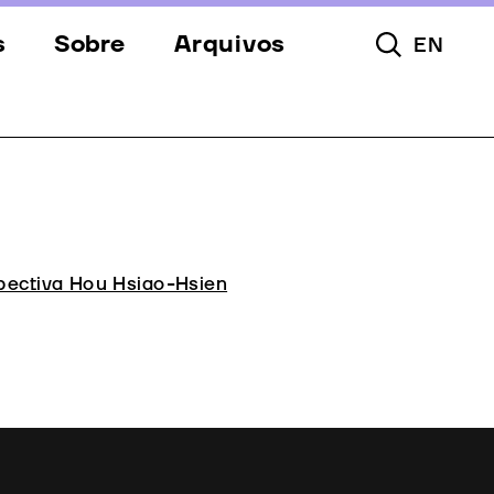
s
Sobre
Arquivos
EN
Pesquisar To
s
Festival
Espaços
a
Apoios
Equipa
pectiva Hou Hsiao-Hsien
Downloads
Contactos