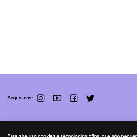
instagram
youtube
facebook
twitter
Segue-nos:
Este site usa cookies e tecnologias afins, que são pequ