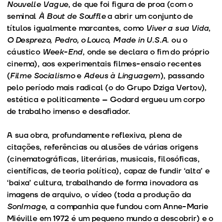
Nouvelle Vague
, de que foi figura de proa (com o
seminal
À Bout de Souffle
a abrir um conjunto de
títulos igualmente marcantes, como
Viver a sua Vida
,
O Desprezo
,
Pedro, o Louco
,
Made in U.S.A
. ou o
cáustico
Week-End
, onde se declara o fim do próprio
cinema), aos experimentais filmes-ensaio recentes
(
Filme Socialismo
e
Adeus à Linguagem
), passando
pelo período mais radical (o do Grupo Dziga Vertov),
estética e politicamente – Godard ergueu um corpo
de trabalho imenso e desafiador.
A sua obra, profundamente reflexiva, plena de
citações, referências ou alusões de várias origens
(cinematográficas, literárias, musicais, filosóficas,
científicas, de teoria política), capaz de fundir ‘alta’ e
‘baixa’ cultura, trabalhando de forma inovadora as
imagens de arquivo, o vídeo (toda a produção da
SonImage
, a companhia que fundou com Anne-Marie
Miéville em 1972 é um pequeno mundo a descobrir) e o