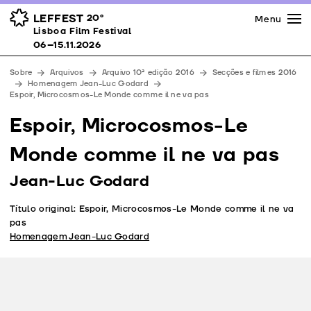
Imprensa
Prémios
Espaços
LEFFEST
20º
Menu
Lisboa Film Festival 06–15.11.2026
Lisboa Film Festival
Apoios
06–15.11.2026
Equipa
Sobre
Arquivos
Arquivo 10ª edição 2016
Secções e filmes 2016
Downloads
Homenagem Jean-Luc Godard
Espoir, Microcosmos-Le Monde comme il ne va pas
Contactos
Espoir, Microcosmos-Le
Monde comme il ne va pas
Jean-Luc Godard
Título original: Espoir, Microcosmos-Le Monde comme il ne va
pas
Homenagem Jean-Luc Godard