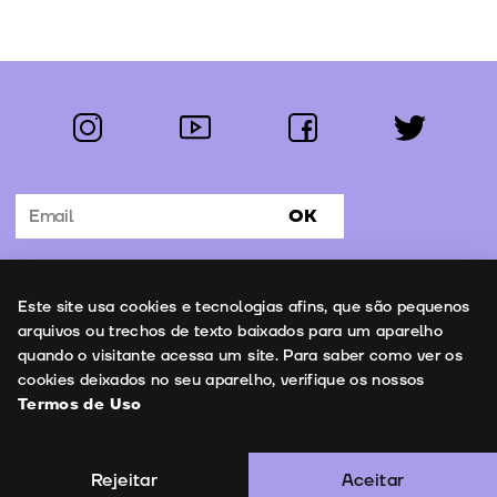
instagram
youtube
facebook
twitter
Segue-nos:
OK
Subscrever Newsletter
Uso de cookies
Este site usa cookies e tecnologias afins, que são pequenos
Contactos
arquivos ou trechos de texto baixados para um aparelho
quando o visitante acessa um site. Para saber como ver os
cookies deixados no seu aparelho, verifique os nossos
Termos de Uso
Termos de Uso
Copyright © 2026 | Leopardo Filmes
Rejeitar
Aceitar