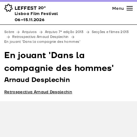
Imprensa
Prémios
Espaços
LEFFEST
20º
Menu
Lisboa Film Festival 06–15.11.2026
Lisboa Film Festival
Apoios
06–15.11.2026
Equipa
Sobre
Arquivos
Arquivo 7ª edição 2013
Secções e filmes 2013
Downloads
Retrospectiva Arnaud Desplechin
En jouant 'Dans la compagnie des hommes'
Contactos
En jouant 'Dans la
compagnie des hommes'
Arnaud Desplechin
Retrospectiva Arnaud Desplechin