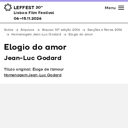
Imprensa
Prémios
Espaços
LEFFEST
20º
Menu
Lisboa Film Festival 06–15.11.2026
Lisboa Film Festival
Apoios
06–15.11.2026
Equipa
Sobre
Arquivos
Arquivo 10ª edição 2016
Secções e filmes 2016
Downloads
Homenagem Jean-Luc Godard
Elogio do amor
Contactos
Elogio do amor
Jean-Luc Godard
Título original: Éloge de l’amour
Homenagem Jean-Luc Godard