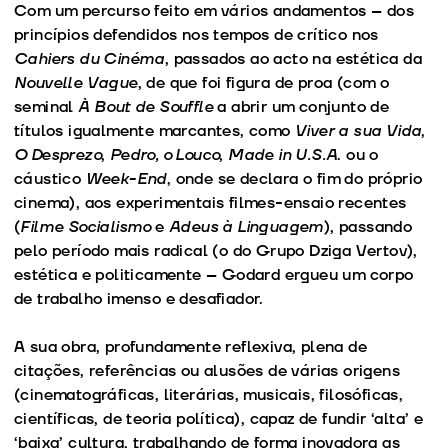
Com um percurso feito em vários andamentos – dos
princípios defendidos nos tempos de crítico nos
Cahiers du Cinéma
, passados ao acto na estética da
Nouvelle Vague
, de que foi figura de proa (com o
seminal
À Bout de Souffle
a abrir um conjunto de
títulos igualmente marcantes, como
Viver a sua Vida
,
O Desprezo
,
Pedro, o Louco
,
Made in U.S.A
. ou o
cáustico
Week-End
, onde se declara o fim do próprio
cinema), aos experimentais filmes-ensaio recentes
(
Filme Socialismo
e
Adeus à Linguagem
), passando
pelo período mais radical (o do Grupo Dziga Vertov),
estética e politicamente – Godard ergueu um corpo
de trabalho imenso e desafiador.
A sua obra, profundamente reflexiva, plena de
citações, referências ou alusões de várias origens
(cinematográficas, literárias, musicais, filosóficas,
científicas, de teoria política), capaz de fundir ‘alta’ e
‘baixa’ cultura, trabalhando de forma inovadora as