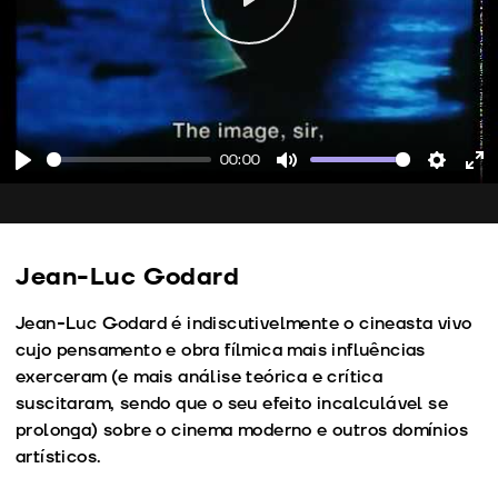
Play
00:00
Play
Mute
Setting
En
fu
Jean-Luc Godard
Jean-Luc Godard é indiscutivelmente o cineasta vivo
cujo pensamento e obra fílmica mais influências
exerceram (e mais análise teórica e crítica
suscitaram, sendo que o seu efeito incalculável se
prolonga) sobre o cinema moderno e outros domínios
artísticos.