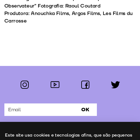
Observateur” Fotografia: Raoul Coutard
Produtora: Anouchka Films, Argos Films, Les Films du
Carrosse
instagram
youtube
facebook
twitter
Segue-nos:
OK
Subscrever Newsletter
Uso de cookies
Este site usa cookies e tecnologias afins, que são pequenos