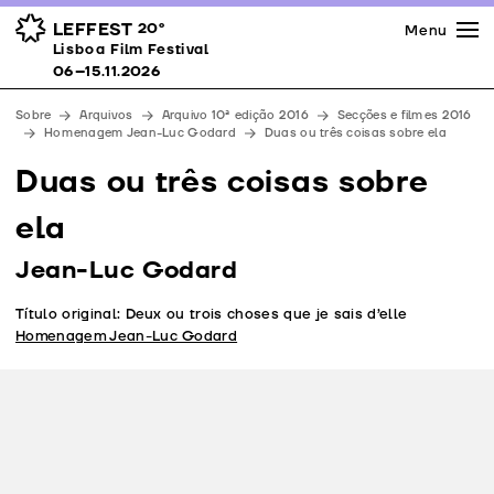
Imprensa
Prémios
Espaços
LEFFEST
20º
Menu
Lisboa Film Festival 06–15.11.2026
Lisboa Film Festival
Apoios
06–15.11.2026
Equipa
Sobre
Arquivos
Arquivo 10ª edição 2016
Secções e filmes 2016
Downloads
Homenagem Jean-Luc Godard
Duas ou três coisas sobre ela
Contactos
Duas ou três coisas sobre
ela
Jean-Luc Godard
Título original: Deux ou trois choses que je sais d’elle
Homenagem Jean-Luc Godard