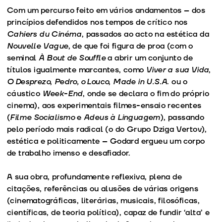
Com um percurso feito em vários andamentos – dos
princípios defendidos nos tempos de crítico nos
Cahiers du Cinéma
, passados ao acto na estética da
Nouvelle Vague
, de que foi figura de proa (com o
seminal
À Bout de Souffle
a abrir um conjunto de
títulos igualmente marcantes, como
Viver a sua Vida
,
O Desprezo
,
Pedro, o Louco
,
Made in U.S.A
. ou o
cáustico
Week-End
, onde se declara o fim do próprio
cinema), aos experimentais filmes-ensaio recentes
(
Filme Socialismo
e
Adeus à Linguagem
), passando
pelo período mais radical (o do Grupo Dziga Vertov),
estética e politicamente – Godard ergueu um corpo
de trabalho imenso e desafiador.
A sua obra, profundamente reflexiva, plena de
citações, referências ou alusões de várias origens
(cinematográficas, literárias, musicais, filosóficas,
científicas, de teoria política), capaz de fundir ‘alta’ e