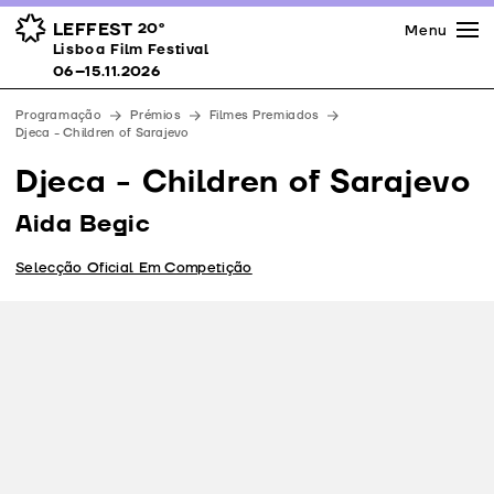
Imprensa
Prémios
Espaços
LEFFEST
20º
Menu
Lisboa Film Festival 06–15.11.2026
Lisboa Film Festival
Apoios
06–15.11.2026
Equipa
Programação
Prémios
Filmes Premiados
Downloads
Djeca - Children of Sarajevo
Contactos
Djeca - Children of Sarajevo
Aida Begic
Selecção Oficial Em Competição