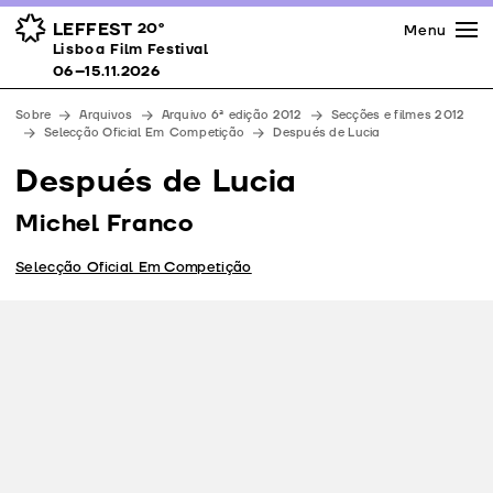
Imprensa
Prémios
Espaços
LEFFEST
20º
Menu
Lisboa Film Festival 06–15.11.2026
Lisboa Film Festival
Apoios
06–15.11.2026
Equipa
Sobre
Arquivos
Arquivo 6ª edição 2012
Secções e filmes 2012
Downloads
Selecção Oficial Em Competição
Después de Lucia
Contactos
Después de Lucia
Michel Franco
Selecção Oficial Em Competição