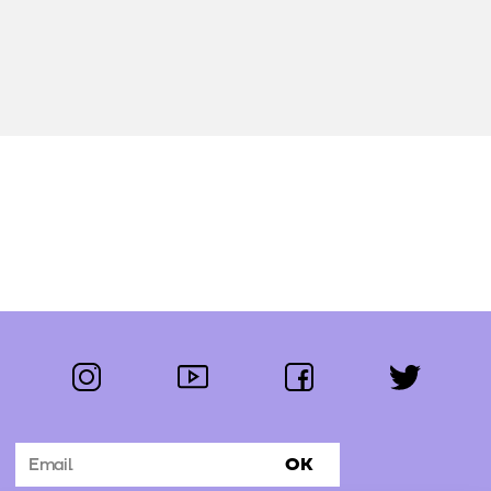
instagram
youtube
facebook
twitter
Segue-nos:
OK
Subscrever Newsletter