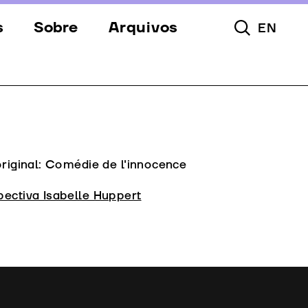
s
Sobre
Arquivos
EN
Pesquisar To
s
Festival
Espaços
a
Apoios
Equipa
original: Comédie de l'innocence
Downloads
pectiva Isabelle Huppert
Contactos