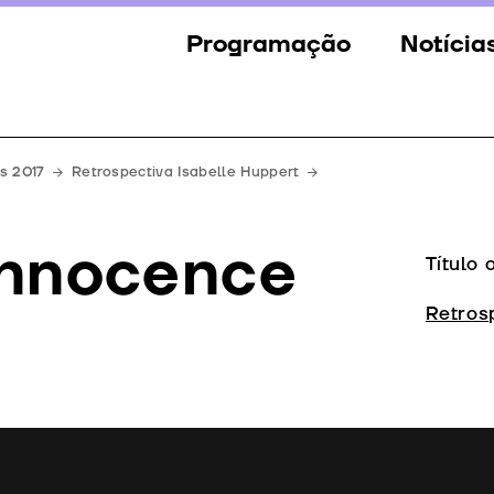
Programação
Notícia
Secções
Notícia
Eventos
Galeria
s 2017
Retrospectiva Isabelle Huppert
Convidados
Imprens
innocence
Júri
Título 
Prémios
Retros