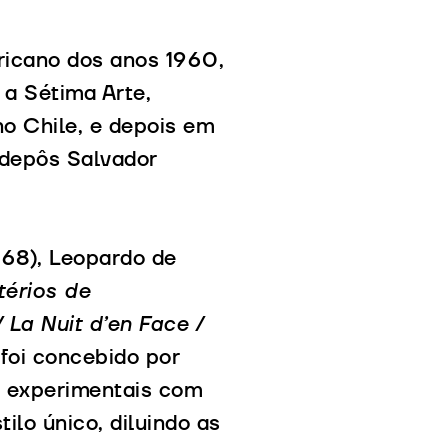
ricano dos anos 1960,
 a Sétima Arte,
no Chile, e depois em
 depôs Salvador
968), Leopardo de
térios de
 La Nuit d’en Face /
foi concebido por
is experimentais com
ilo único, diluindo as