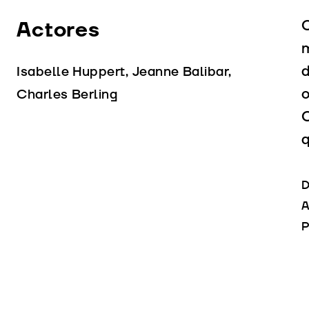
Actores
C
m
d
Isabelle Huppert, Jeanne Balibar,
o
Charles Berling
C
q
D
A
P