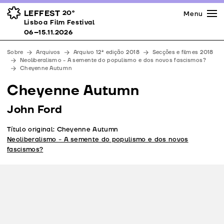
Imprensa
Prémios
Espaços
LEFFEST
20º
Menu
Lisboa Film Festival 06–15.11.2026
Lisboa Film Festival
Apoios
06–15.11.2026
Equipa
Sobre
Arquivos
Arquivo 12ª edição 2018
Secções e filmes 2018
Downloads
Neoliberalismo - A semente do populismo e dos novos fascismos?
Cheyenne Autumn
Contactos
Cheyenne Autumn
John Ford
Título original: Cheyenne Autumn
Neoliberalismo - A semente do populismo e dos novos
fascismos?