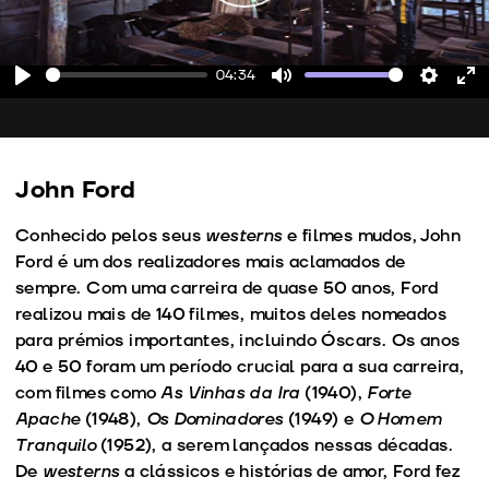
04:34
Play
Mute
Setting
En
fu
John Ford
Conhecido pelos seus
westerns
e filmes mudos, John
Ford é um dos realizadores mais aclamados de
sempre. Com uma carreira de quase 50 anos, Ford
realizou mais de 140 filmes, muitos deles nomeados
para prémios importantes, incluindo Óscars. Os anos
40 e 50 foram um período crucial para a sua carreira,
com filmes como
As Vinhas da Ira
(1940),
Forte
Apache
(1948),
Os Dominadores
(1949) e
O Homem
Tranquilo
(1952), a serem lançados nessas décadas.
De
westerns
a clássicos e histórias de amor, Ford fez