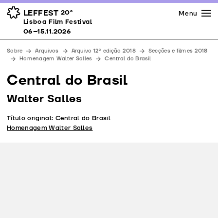
Imprensa
Prémios
Espaços
LEFFEST
20º
Menu
Lisboa Film Festival 06–15.11.2026
Lisboa Film Festival
Apoios
06–15.11.2026
Equipa
Sobre
Arquivos
Arquivo 12ª edição 2018
Secções e filmes 2018
Downloads
Homenagem Walter Salles
Central do Brasil
Contactos
Central do Brasil
Walter Salles
Título original: Central do Brasil
Homenagem Walter Salles