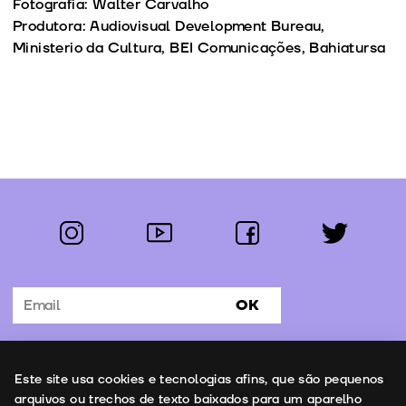
Fotografia: Walter Carvalho
Produtora: Audiovisual Development Bureau,
Ministerio da Cultura, BEI Comunicações, Bahiatursa
instagram
youtube
facebook
twitter
Segue-nos:
OK
Subscrever Newsletter
Uso de cookies
Este site usa cookies e tecnologias afins, que são pequenos
Contactos
arquivos ou trechos de texto baixados para um aparelho