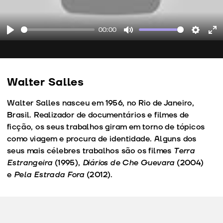
00:00
Play
Mute
Setting
En
fu
Walter Salles
Walter Salles nasceu em 1956, no Rio de Janeiro,
Brasil. Realizador de documentários e filmes de
ficção, os seus trabalhos giram em torno de tópicos
como viagem e procura de identidade. Alguns dos
seus mais célebres trabalhos são os filmes
Terra
Estrangeira
(1995),
Diários de Che Guevara
(2004)
e
Pela Estrada Fora
(2012).