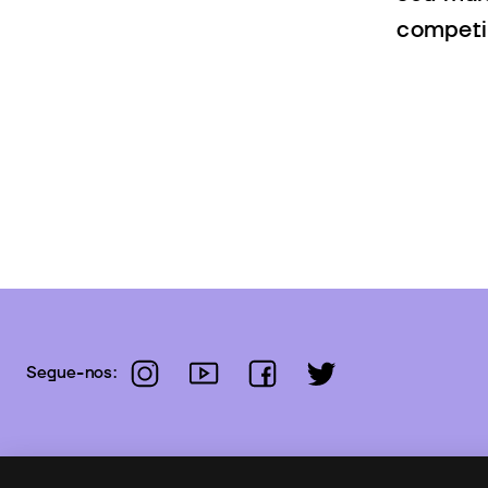
competi
instagram
youtube
facebook
twitter
Segue-nos: