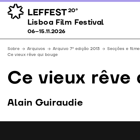
LEFFEST
20º
Lisboa Film Festival 06–15.11.2026
Lisboa Film Festival
06–15.11.2026
Sobre
Arquivos
Arquivo 7ª edição 2013
Secções e filme
Ce vieux rêve qui bouge
Ce vieux rêve
Alain Guiraudie