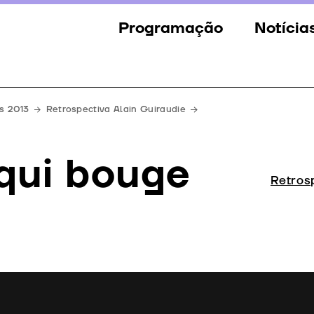
Programação
Notícia
Secções
Notícia
Eventos
Galeria
s 2013
Retrospectiva Alain Guiraudie
Convidados
Imprens
 qui bouge
Júri
Retrosp
Prémios