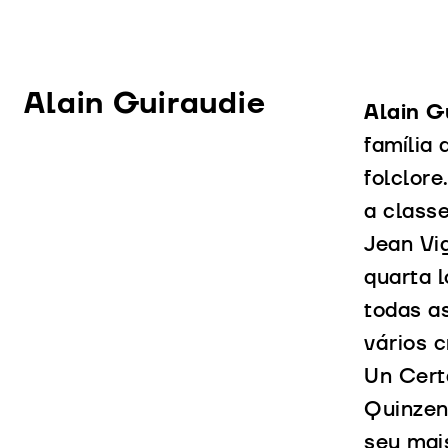
Alain Guiraudie
Alain G
família 
folclor
a class
Jean Vi
quarta 
todas a
vários 
Un Cert
Quinzen
seu mai