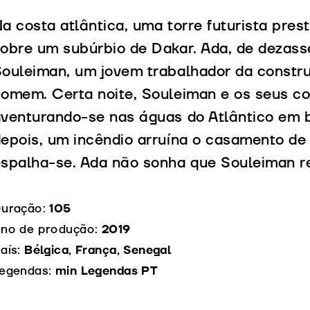
a costa atlântica, uma torre futurista pres
obre um subúrbio de Dakar. Ada, de dezass
ouleiman, um jovem trabalhador da constr
omem. Certa noite, Souleiman e os seus co
venturando-se nas águas do Atlântico em b
epois, um incêndio arruína o casamento de
spalha-se. Ada não sonha que Souleiman r
uração:
105
no de produção:
2019
aís:
Bélgica, França, Senegal
egendas:
min Legendas PT