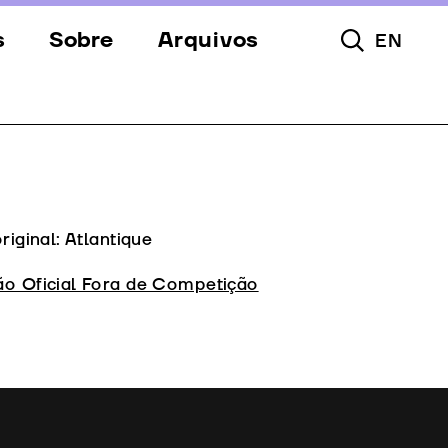
s
Sobre
Arquivos
EN
Pesquisar To
s
Festival
Espaços
a
Apoios
Equipa
original: Atlantique
Downloads
ão Oficial Fora de Competição
Contactos