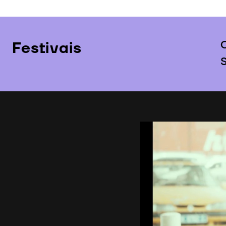
Festivais
G
S