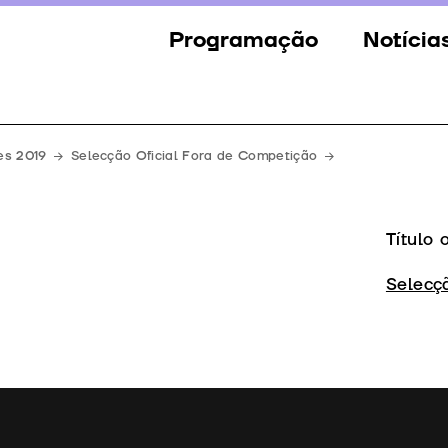
Programação
Notícia
Secções
Notícia
Eventos
Galeria
es 2019
Selecção Oficial Fora de Competição
Convidados
Imprens
Júri
Título 
Prémios
Selecç