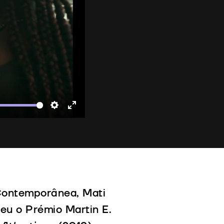
te
Settings
Enter
fullscreen
Contemporânea, Mati
eu o Prémio Martin E.