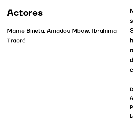
Actores
N
s
S
Mame Bineta, Amadou Mbow, Ibrahima
h
Traoré
a
d
e
D
A
P
L