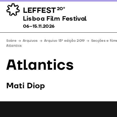
LEFFEST
20º
Lisboa Film Festival 06–15.11.2026
Lisboa Film Festival
06–15.11.2026
Sobre
Arquivos
Arquivo 13ª edição 2019
Secções e film
Atlantics
Atlantics
Mati Diop