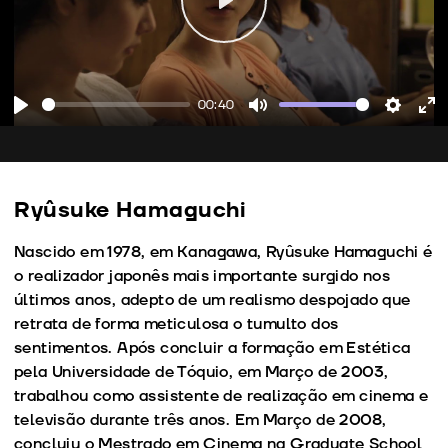
Play
00:40
Play
Mute
Setting
En
fu
Ryûsuke Hamaguchi
Nascido em 1978, em Kanagawa, Ryûsuke Hamaguchi é
o realizador japonês mais importante surgido nos
últimos anos, adepto de um realismo despojado que
retrata de forma meticulosa o tumulto dos
sentimentos. Após concluir a formação em Estética
pela Universidade de Tóquio, em Março de 2003,
trabalhou como assistente de realização em cinema e
televisão durante três anos. Em Março de 2008,
concluiu o Mestrado em Cinema na Graduate School