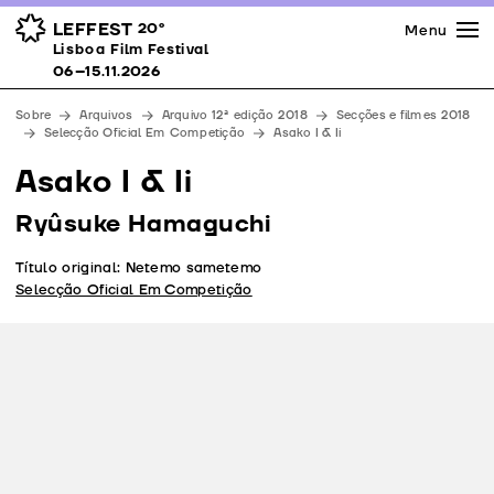
Imprensa
Prémios
Espaços
LEFFEST
20º
Menu
Lisboa Film Festival 06–15.11.2026
Lisboa Film Festival
Apoios
06–15.11.2026
Equipa
Sobre
Arquivos
Arquivo 12ª edição 2018
Secções e filmes 2018
Downloads
Selecção Oficial Em Competição
Asako I & Ii
Contactos
Asako I & Ii
Ryûsuke Hamaguchi
Título original: Netemo sametemo
Selecção Oficial Em Competição