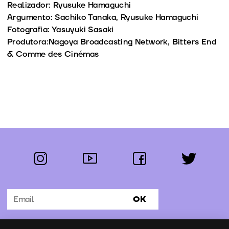
Realizador: Ryusuke Hamaguchi
Argumento: Sachiko Tanaka, Ryusuke Hamaguchi
Fotografia: Yasuyuki Sasaki
Produtora:Nagoya Broadcasting Network, Bitters End
& Comme des Cinémas
instagram
youtube
facebook
twitter
Segue-nos:
OK
Subscrever Newsletter