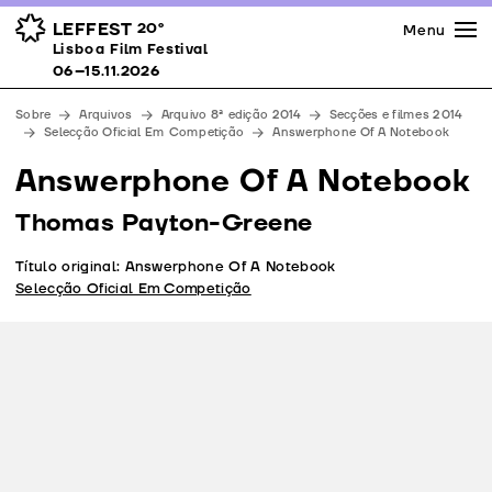
Imprensa
Prémios
Espaços
LEFFEST
20º
Menu
Lisboa Film Festival 06–15.11.2026
Lisboa Film Festival
Apoios
06–15.11.2026
Equipa
Sobre
Arquivos
Arquivo 8ª edição 2014
Secções e filmes 2014
Downloads
Selecção Oficial Em Competição
Answerphone Of A Notebook
Contactos
Answerphone Of A Notebook
Thomas Payton-Greene
Título original: Answerphone Of A Notebook
Selecção Oficial Em Competição