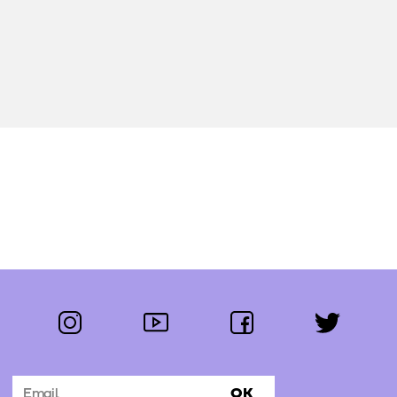
instagram
youtube
facebook
twitter
Segue-nos:
OK