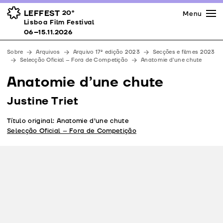
Imprensa
Prémios
Espaços
LEFFEST
20º
Menu
Lisboa Film Festival 06–15.11.2026
Lisboa Film Festival
Apoios
06–15.11.2026
Equipa
Sobre
Arquivos
Arquivo 17ª edição 2023
Secções e filmes 2023
Downloads
Selecção Oficial – Fora de Competição
Anatomie d’une chute
Contactos
Anatomie d’une chute
Justine Triet
Título original: Anatomie d’une chute
Selecção Oficial – Fora de Competição