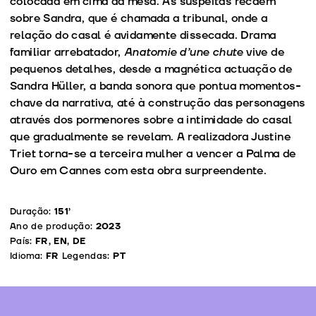
colocada em cima da mesa. As suspeitas recaem
sobre Sandra, que é chamada a tribunal, onde a
relação do casal é avidamente dissecada. Drama
familiar arrebatador,
Anatomie d’une chute
vive de
pequenos detalhes, desde a magnética actuação de
Sandra Hüller, a banda sonora que pontua momentos-
chave da narrativa, até à construção das personagens
através dos pormenores sobre a intimidade do casal
que gradualmente se revelam. A realizadora Justine
Triet torna-se a terceira mulher a vencer a Palma de
Ouro em Cannes com esta obra surpreendente.
Duração:
151’
Ano de produção:
2023
País:
FR, EN, DE
Idioma:
FR
Legendas:
PT