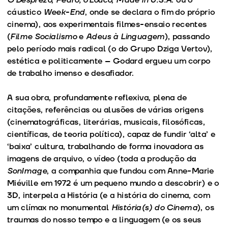
cáustico
Week-End
, onde se declara o fim do próprio
cinema), aos experimentais filmes-ensaio recentes
(
Filme Socialismo
e
Adeus à Linguagem
), passando
pelo período mais radical (o do Grupo Dziga Vertov),
estética e politicamente – Godard ergueu um corpo
de trabalho imenso e desafiador.
A sua obra, profundamente reflexiva, plena de
citações, referências ou alusões de várias origens
(cinematográficas, literárias, musicais, filosóficas,
científicas, de teoria política), capaz de fundir ‘alta’ e
‘baixa’ cultura, trabalhando de forma inovadora as
imagens de arquivo, o vídeo (toda a produção da
SonImage
, a companhia que fundou com Anne-Marie
Miéville em 1972 é um pequeno mundo a descobrir) e o
3D, interpela a História (e a história do cinema, com
um clímax no monumental
História(s) do Cinema
), os
traumas do nosso tempo e a linguagem (e os seus