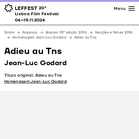
Imprensa
Prémios
Espaços
LEFFEST
20º
Menu
Lisboa Film Festival 06–15.11.2026
Lisboa Film Festival
Apoios
06–15.11.2026
Equipa
Sobre
Arquivos
Arquivo 10ª edição 2016
Secções e filmes 2016
Downloads
Homenagem Jean-Luc Godard
Adieu au Tns
Contactos
Adieu au Tns
Jean-Luc Godard
Título original: Adieu au Tns
Homenagem Jean-Luc Godard