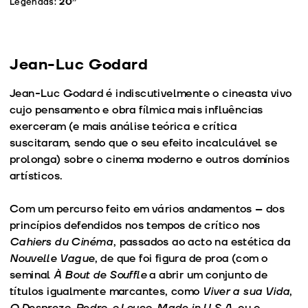
Legendas:
20’’
Jean-Luc Godard
Jean-Luc Godard é indiscutivelmente o cineasta vivo
cujo pensamento e obra fílmica mais influências
exerceram (e mais análise teórica e crítica
suscitaram, sendo que o seu efeito incalculável se
prolonga) sobre o cinema moderno e outros domínios
artísticos.
Com um percurso feito em vários andamentos – dos
princípios defendidos nos tempos de crítico nos
Cahiers du Cinéma
, passados ao acto na estética da
Nouvelle Vague
, de que foi figura de proa (com o
seminal
À Bout de Souffle
a abrir um conjunto de
títulos igualmente marcantes, como
Viver a sua Vida
,
O Desprezo
,
Pedro, o Louco
,
Made in U.S.A
. ou o