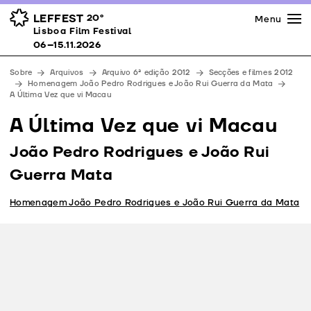
Imprensa
Prémios
Espaços
LEFFEST
20º
Menu
Lisboa Film Festival 06–15.11.2026
Lisboa Film Festival
Apoios
06–15.11.2026
Equipa
Sobre
Arquivos
Arquivo 6ª edição 2012
Secções e filmes 2012
Downloads
Homenagem João Pedro Rodrigues e João Rui Guerra da Mata
A Última Vez que vi Macau
Contactos
A Última Vez que vi Macau
João Pedro Rodrigues e João Rui
Guerra Mata
Homenagem João Pedro Rodrigues e João Rui Guerra da Mata