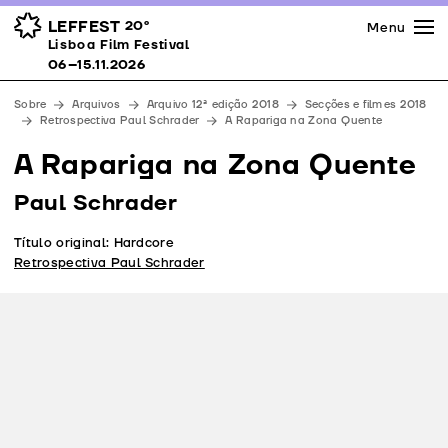
Imprensa
Prémios
Espaços
LEFFEST
20º
Menu
Lisboa Film Festival 06–15.11.2026
Lisboa Film Festival
Apoios
06–15.11.2026
Equipa
Sobre
Arquivos
Arquivo 12ª edição 2018
Secções e filmes 2018
Downloads
Retrospectiva Paul Schrader
A Rapariga na Zona Quente
Contactos
A Rapariga na Zona Quente
Paul Schrader
Título original: Hardcore
Retrospectiva Paul Schrader