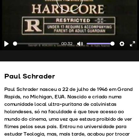
Play
00:32
Play
Mute
Setting
En
fu
Paul Schrader
Paul Schrader nasceu a 22 de julho de 1946 em Grand
Rapids, no Michigan, EUA. Nascido e criado numa
comunidade local ultra-puritana de calvinistas
holandeses, só na faculdade é que teve acesso ao
mundo do cinema, uma vez que estava proibido de ver
filmes pelos seus pais. Entrou na universidade para
estudar Teologia, mas, mais tarde, acabou por trocar