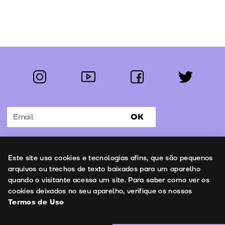
instagram
youtube
facebook
twitter
Segue-nos:
OK
Subscrever Newsletter
Uso de cookies
Este site usa cookies e tecnologias afins, que são pequenos
Contactos
arquivos ou trechos de texto baixados para um aparelho
quando o visitante acessa um site. Para saber como ver os
cookies deixados no seu aparelho, verifique os nossos
Termos de Uso