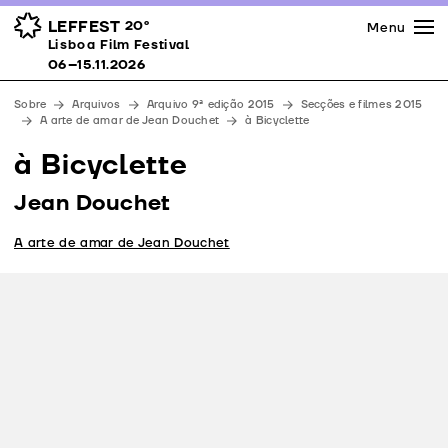
Imprensa
Prémios
Espaços
LEFFEST
20º
Menu
Lisboa Film Festival 06–15.11.2026
Lisboa Film Festival
Apoios
06–15.11.2026
Equipa
Sobre
Arquivos
Arquivo 9ª edição 2015
Secções e filmes 2015
Downloads
A arte de amar de Jean Douchet
à Bicyclette
Contactos
à Bicyclette
Jean Douchet
A arte de amar de Jean Douchet