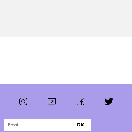
instagram
youtube
facebook
twitter
Segue-nos:
OK
Subscrever Newsletter