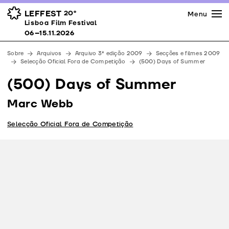
Imprensa
Prémios
Espaços
LEFFEST
20º
Menu
Lisboa Film Festival 06–15.11.2026
Lisboa Film Festival
Apoios
06–15.11.2026
Equipa
Sobre
Arquivos
Arquivo 3ª edição 2009
Secções e filmes 2009
Downloads
Selecção Oficial Fora de Competição
(500) Days of Summer
Contactos
(500) Days of Summer
Marc Webb
Selecção Oficial Fora de Competição