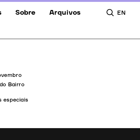
s
Sobre
Arquivos
EN
Pesquisar To
s
Festival
Espaços
a
Apoios
Equipa
Novembro
do Bairro
Downloads
s especiais
Contactos