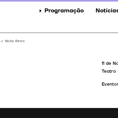
Programação
Notícia
Secções
Notícia
Eventos
Galeria
Noite Retro
Convidados
Imprens
Júri
11 de 
Teatro 
Prémios
Evento