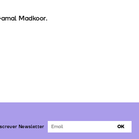
 Gamal Madkoor.
screver Newsletter
OK