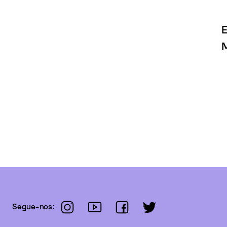
E
M
instagram
youtube
facebook
twitter
Segue-nos: