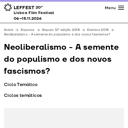
Imprensa
Prémios
Espaços
LEFFEST
20º
Menu
Lisboa Film Festival 06–15.11.2026
Lisboa Film Festival
Apoios
06–15.11.2026
Equipa
Sobre
Arquivos
Arquivo 12ª edição 2018
Eventos 2018
Downloads
Neoliberalismo - A semente do populismo e dos novos fascismos?
Contactos
Neoliberalismo - A semente
do populismo e dos novos
fascismos?
Ciclo Temático
Ciclos temáticos