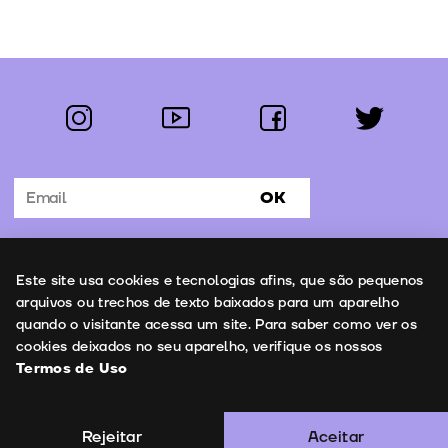
instagram
youtube
facebook
twitter
Segue-nos:
OK
Subscrever Newsletter
Uso de cookies
Este site usa cookies e tecnologias afins, que são pequenos
Contactos
arquivos ou trechos de texto baixados para um aparelho
quando o visitante acessa um site. Para saber como ver os
cookies deixados no seu aparelho, verifique os nossos
Termos de Uso
Termos de Uso
Copyright © 2026 | Leopardo Filmes
Rejeitar
Aceitar