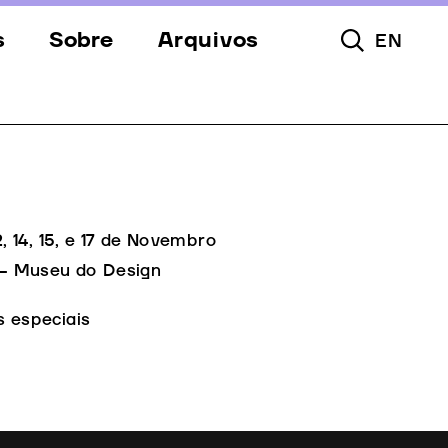
s
Sobre
Arquivos
EN
Pesquisar To
s
Festival
Espaços
a
Apoios
Equipa
12, 14, 15, e 17 de Novembro
 Museu do Design
Downloads
s especiais
Contactos