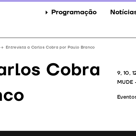
Programação
Notícia
Secções
Notícia
Eventos
Galeria
Entrevista a Carlos Cobra por Paulo Branco
Convidados
Imprens
arlos Cobra
Júri
9, 10, 
MUDE –
Prémios
nco
Evento