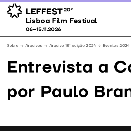
LEFFEST
20º
Lisboa Film Festival 06–15.11.2026
Lisboa Film Festival
06–15.11.2026
Sobre
Arquivos
Arquivo 18ª edição 2024
Eventos 2024
Entrevista a C
por Paulo Bra