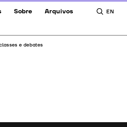
s
Sobre
Arquivos
EN
Pesquisar To
s
Festival
Espaços
classes e debates
a
Apoios
Equipa
Downloads
Contactos