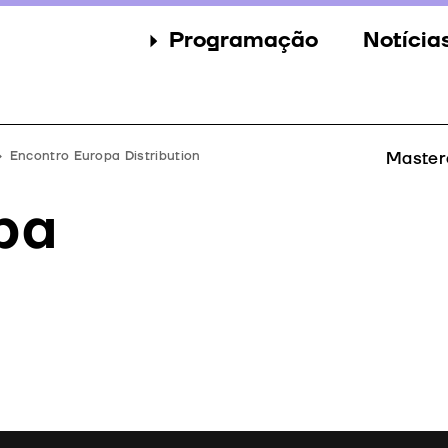
Programação
Notícia
Secções
Notícia
Eventos
Galeria
Encontro Europa Distribution
Master
Convidados
Imprens
pa
Júri
Prémios