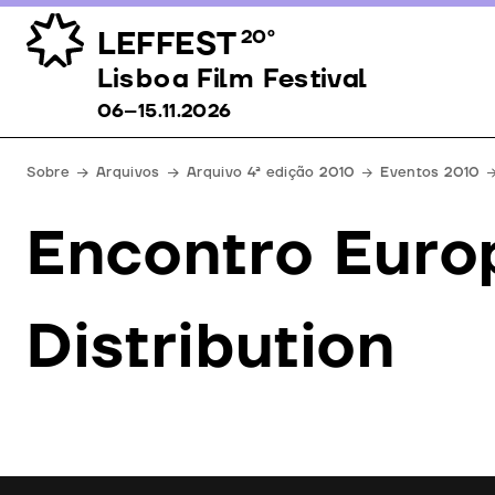
LEFFEST
20º
Lisboa Film Festival 06–15.11.2026
Lisboa Film Festival
06–15.11.2026
Sobre
Arquivos
Arquivo 4ª edição 2010
Eventos 2010
Encontro Euro
Distribution