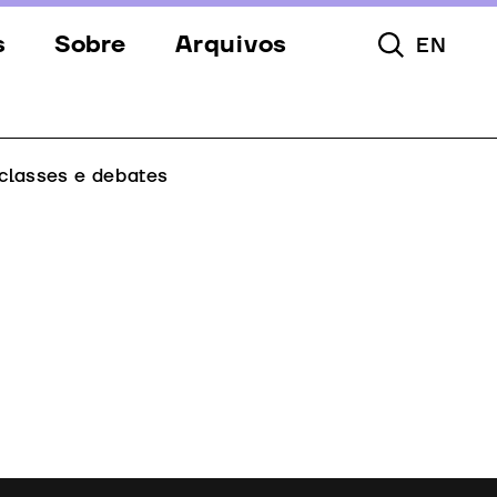
s
Sobre
Arquivos
EN
Pesquisar To
s
Festival
Espaços
classes e debates
a
Apoios
Equipa
Downloads
Contactos