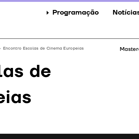
Programação
Notícia
Secções
Notícia
Eventos
Galeria
Encontro Escolas de Cinema Europeias
Master
Convidados
Imprens
las de
Júri
Prémios
eias