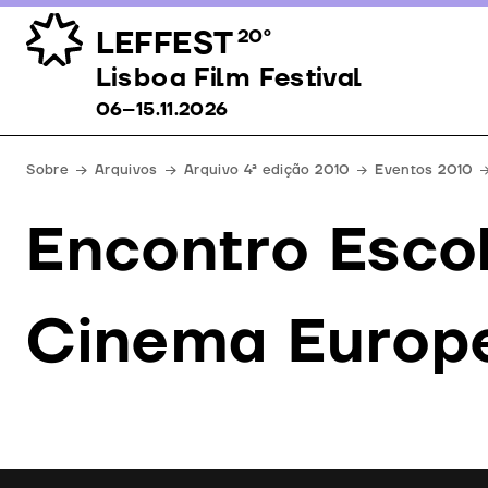
LEFFEST
20º
Lisboa Film Festival 06–15.11.2026
Lisboa Film Festival
06–15.11.2026
Sobre
Arquivos
Arquivo 4ª edição 2010
Eventos 2010
Encontro Esco
Cinema Europ