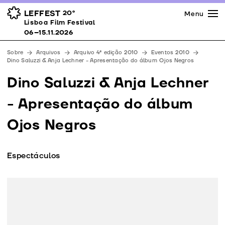
Imprensa
Prémios
Espaços
LEFFEST
20º
Menu
Lisboa Film Festival 06–15.11.2026
Lisboa Film Festival
Apoios
06–15.11.2026
Equipa
Sobre
Arquivos
Arquivo 4ª edição 2010
Eventos 2010
Downloads
Dino Saluzzi & Anja Lechner - Apresentação do álbum Ojos Negros
Contactos
Dino Saluzzi & Anja Lechner
- Apresentação do álbum
Ojos Negros
Espectáculos