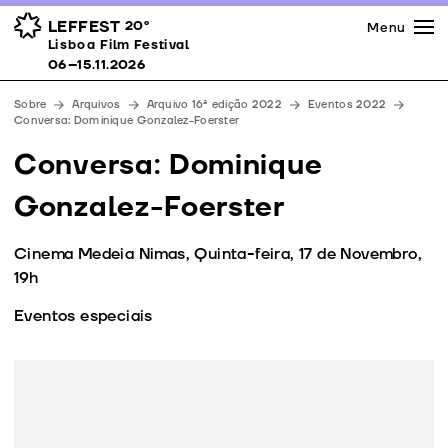
Imprensa
Prémios
Espaços
LEFFEST
20º
Menu
Lisboa Film Festival 06–15.11.2026
Lisboa Film Festival
Apoios
06–15.11.2026
Equipa
Sobre
Arquivos
Arquivo 16ª edição 2022
Eventos 2022
Downloads
Conversa: Dominique Gonzalez-Foerster
Contactos
Conversa: Dominique
Gonzalez-Foerster
Cinema Medeia Nimas, Quinta-feira, 17 de Novembro,
19h
Eventos especiais