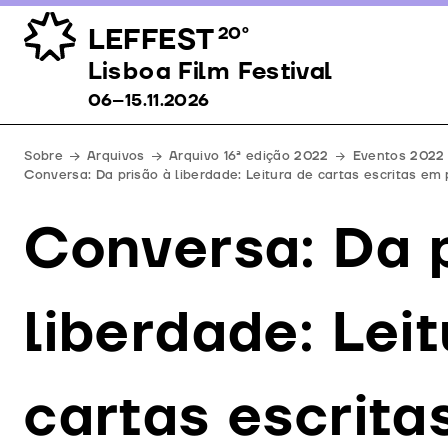
LEFFEST
20º
Lisboa Film Festival 06–15.11.2026
Lisboa Film Festival
06–15.11.2026
Sobre
Arquivos
Arquivo 16ª edição 2022
Eventos 2022
Conversa: Da prisão à liberdade: Leitura de cartas escritas em 
Conversa: Da 
liberdade: Lei
cartas escrita