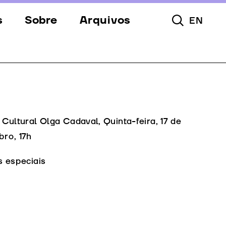
s
Sobre
Arquivos
EN
Pesquisar To
s
Festival
Espaços
a
Apoios
Equipa
Cultural Olga Cadaval, Quinta-feira, 17 de
ro, 17h
Downloads
s especiais
Contactos