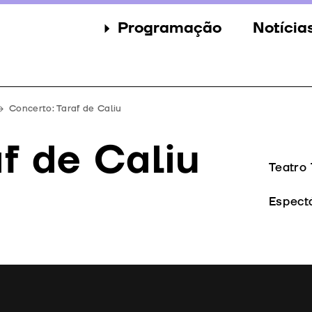
Programação
Notícia
Secções
Notícia
Eventos
Galeria
Concerto: Taraf de Caliu
Convidados
Imprens
f de Caliu
Júri
Teatro
Prémios
Espect