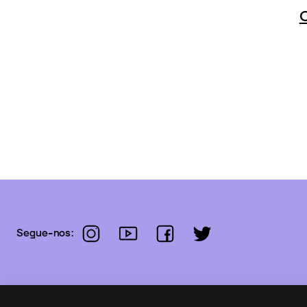
instagram
youtube
facebook
twitter
Segue-nos: