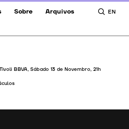
s
Sobre
Arquivos
EN
Pesquisar To
s
Festival
Espaços
a
Apoios
Equipa
 Tivoli BBVA, Sábado 13 de Novembro, 21h
Downloads
áculos
Contactos