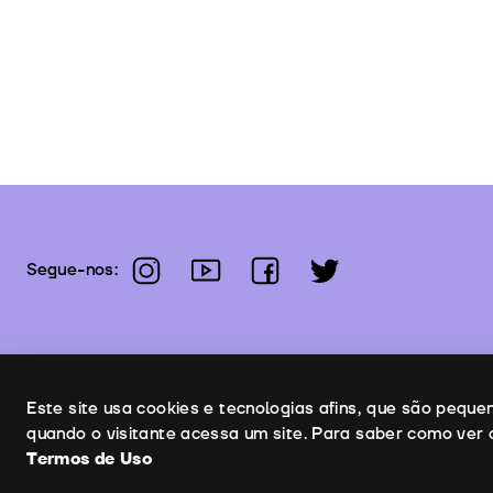
instagram
youtube
facebook
twitter
Segue-nos:
Uso de cookies
Este site usa cookies e tecnologias afins, que são pequ
quando o visitante acessa um site. Para saber como ver 
Termos de Uso
C
Copyright © 2026 | Leopardo Filmes
Termos de Uso