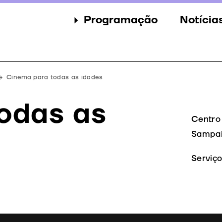
Programação
Notícia
Secções
Notícia
Eventos
Galeria
Cinema para todas as idades
Convidados
Imprens
odas as
Júri
Centro 
Sampai
Prémios
Serviç