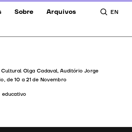
s
Sobre
Arquivos
EN
Pesquisar To
s
Festival
Espaços
a
Apoios
Equipa
Cultural Olga Cadaval, Auditório Jorge
o, de 10 a 21 de Novembro
Downloads
o educativo
Contactos