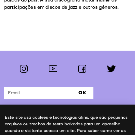
participações em discos de jazz e outros géneros.
instagram
youtube
facebook
twitter
Segue-nos:
OK
Subscrever Newsletter
Uso de cookies
Este site usa cookies e tecnologias afins, que são pequenos
Contactos
arquivos ou trechos de texto baixados para um aparelho
quando o visitante acessa um site. Para saber como ver os