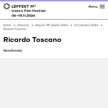
Imprensa
Prémios
Espaços
LEFFEST
20º
Menu
Lisboa Film Festival 06–15.11.2026
Lisboa Film Festival
Apoios
06–15.11.2026
Equipa
Sobre
Arquivos
Arquivo 18ª edição 2024
Convidados 2024
Downloads
Ricardo Toscano
Contactos
Ricardo Toscano
Saxofonista