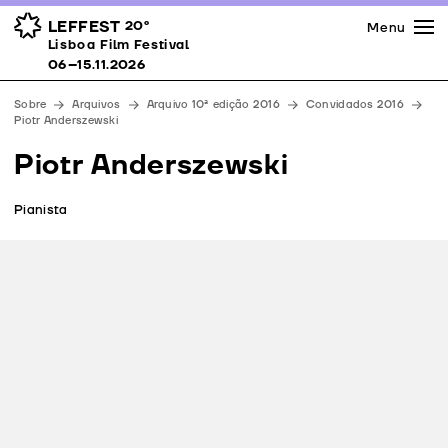
Imprensa
Prémios
Espaços
LEFFEST
20º
Menu
Lisboa Film Festival 06–15.11.2026
Lisboa Film Festival
Apoios
06–15.11.2026
Equipa
Sobre
Arquivos
Arquivo 10ª edição 2016
Convidados 2016
Downloads
Piotr Anderszewski
Contactos
Piotr Anderszewski
Pianista