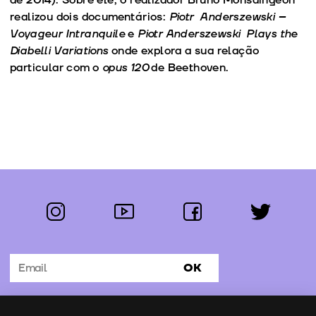
realizou dois documentários:
Piotr Anderszewski –
Voyageur Intranquile
e
Piotr Anderszewski Plays the
Diabelli Variations
onde explora a sua relação
particular com o
opus 120
de Beethoven.
instagram
youtube
facebook
twitter
Segue-nos:
OK
Subscrever Newsletter
Uso de cookies