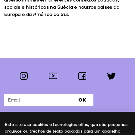
sociais e históricos na Suécia e noutros países da
Europa e da América do Sul.
instagram
youtube
facebook
twitter
Segue-nos:
OK
Subscrever Newsletter
Uso de cookies
Este site usa cookies e tecnologias afins, que são pequenos
Contactos
arquivos ou trechos de texto baixados para um aparelho