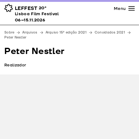
Imprensa
Prémios
Espaços
LEFFEST
20º
Menu
Lisboa Film Festival 06–15.11.2026
Lisboa Film Festival
Apoios
06–15.11.2026
Equipa
Sobre
Arquivos
Arquivo 15ª edição 2021
Convidados 2021
Downloads
Peter Nestler
Contactos
Peter Nestler
Realizador