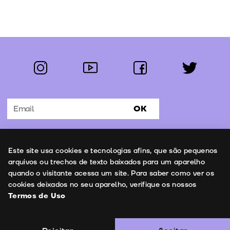
instagram
youtube
facebook
twitter
Segue-nos:
OK
Subscrever Newsletter
Uso de cookies
Este site usa cookies e tecnologias afins, que são pequenos
Contactos
arquivos ou trechos de texto baixados para um aparelho
quando o visitante acessa um site. Para saber como ver os
cookies deixados no seu aparelho, verifique os nossos
Termos de Uso
Termos de Uso
Copyright © 2026 | Leopardo Filmes