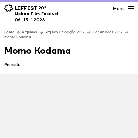
Imprensa
Prémios
Espaços
LEFFEST
20º
Menu
Lisboa Film Festival 06–15.11.2026
Lisboa Film Festival
Apoios
06–15.11.2026
Equipa
Sobre
Arquivos
Arquivo 11ª edição 2017
Convidados 2017
Downloads
Momo Kodama
Contactos
Momo Kodama
Pianista