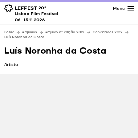
Imprensa
Prémios
Espaços
LEFFEST
20º
Menu
Lisboa Film Festival 06–15.11.2026
Lisboa Film Festival
Apoios
06–15.11.2026
Equipa
Sobre
Arquivos
Arquivo 6ª edição 2012
Convidados 2012
Downloads
Luís Noronha da Costa
Contactos
Luís Noronha da Costa
Artista