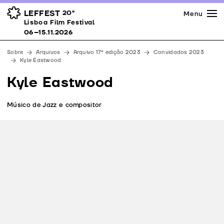
Imprensa
Prémios
Espaços
LEFFEST
20º
Menu
Lisboa Film Festival 06–15.11.2026
Lisboa Film Festival
Apoios
06–15.11.2026
Equipa
Sobre
Arquivos
Arquivo 17ª edição 2023
Convidados 2023
Downloads
Kyle Eastwood
Contactos
Kyle Eastwood
Músico de Jazz e compositor