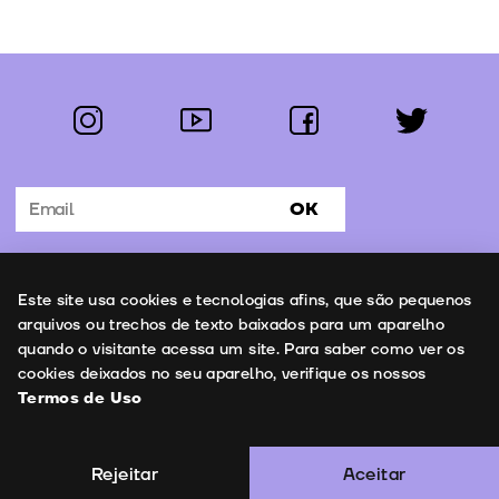
instagram
youtube
facebook
twitter
Segue-nos:
OK
Subscrever Newsletter
Uso de cookies
Este site usa cookies e tecnologias afins, que são pequenos
Contactos
arquivos ou trechos de texto baixados para um aparelho
quando o visitante acessa um site. Para saber como ver os
cookies deixados no seu aparelho, verifique os nossos
Termos de Uso
Termos de Uso
Copyright © 2026 | Leopardo Filmes
Rejeitar
Aceitar