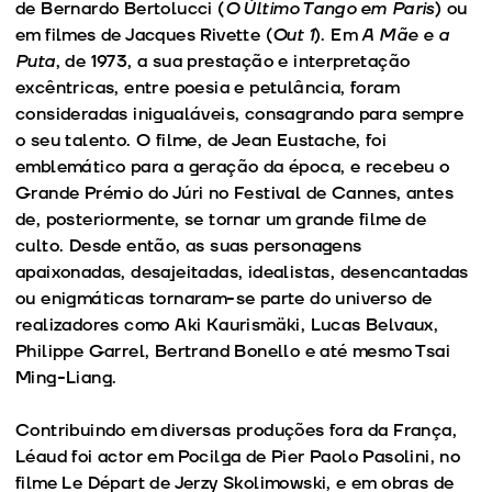
de Bernardo Bertolucci (
O Último Tango em Paris
) ou
em filmes de Jacques Rivette (
Out 1
). Em
A Mãe e a
Puta
, de 1973, a sua prestação e interpretação
excêntricas, entre poesia e petulância, foram
consideradas inigualáveis, consagrando para sempre
o seu talento. O filme, de Jean Eustache, foi
emblemático para a geração da época, e recebeu o
Grande Prémio do Júri no Festival de Cannes, antes
de, posteriormente, se tornar um grande filme de
culto. Desde então, as suas personagens
apaixonadas, desajeitadas, idealistas, desencantadas
ou enigmáticas tornaram-se parte do universo de
realizadores como Aki Kaurismäki, Lucas Belvaux,
Philippe Garrel, Bertrand Bonello e até mesmo Tsai
Ming-Liang.
Contribuindo em diversas produções fora da França,
Léaud foi actor em Pocilga de Pier Paolo Pasolini, no
filme Le Départ de Jerzy Skolimowski, e em obras de