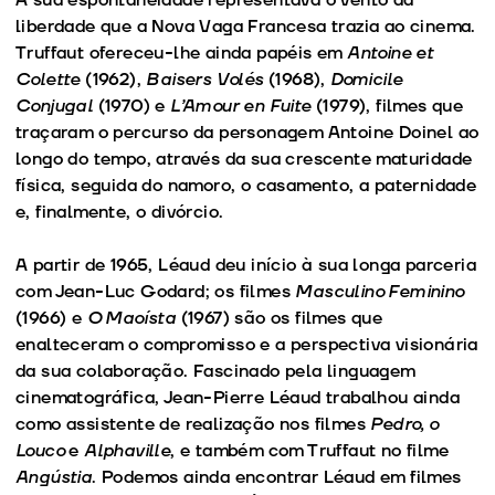
liberdade que a Nova Vaga Francesa trazia ao cinema.
Truffaut ofereceu-lhe ainda papéis em
Antoine et
Colette
(1962),
Baisers Volés
(1968),
Domicile
Conjugal
(1970) e
L’Amour en Fuite
(1979), filmes que
traçaram o percurso da personagem Antoine Doinel ao
longo do tempo, através da sua crescente maturidade
física, seguida do namoro, o casamento, a paternidade
e, finalmente, o divórcio.
A partir de 1965, Léaud deu início à sua longa parceria
com Jean-Luc Godard; os filmes
Masculino Feminino
(1966) e
O Maoísta
(1967) são os filmes que
enalteceram o compromisso e a perspectiva visionária
da sua colaboração. Fascinado pela linguagem
cinematográfica, Jean-Pierre Léaud trabalhou ainda
como assistente de realização nos filmes
Pedro, o
Louco
e
Alphaville
, e também com Truffaut no filme
Angústia
. Podemos ainda encontrar Léaud em filmes