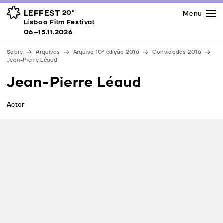
Imprensa
Prémios
Espaços
LEFFEST
20º
Menu
Lisboa Film Festival 06–15.11.2026
Lisboa Film Festival
Apoios
06–15.11.2026
Equipa
Sobre
Arquivos
Arquivo 10ª edição 2016
Convidados 2016
Downloads
Jean-Pierre Léaud
Contactos
Jean-Pierre Léaud
Actor