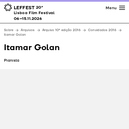
Imprensa
Prémios
Espaços
LEFFEST
20º
Menu
Lisboa Film Festival 06–15.11.2026
Lisboa Film Festival
Apoios
06–15.11.2026
Equipa
Sobre
Arquivos
Arquivo 10ª edição 2016
Convidados 2016
Downloads
Itamar Golan
Contactos
Itamar Golan
Pianista