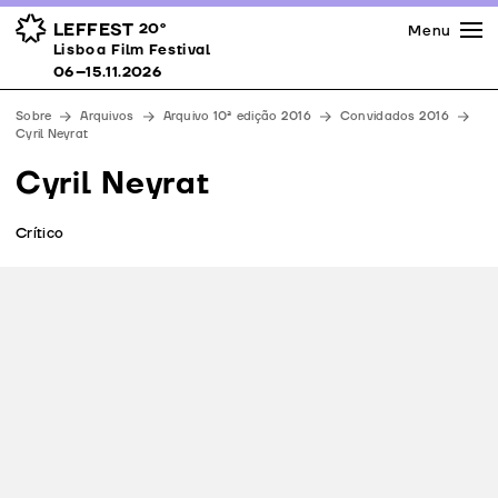
Imprensa
Prémios
Espaços
LEFFEST
20º
Menu
Lisboa Film Festival 06–15.11.2026
Lisboa Film Festival
Apoios
06–15.11.2026
Equipa
Sobre
Arquivos
Arquivo 10ª edição 2016
Convidados 2016
Downloads
Cyril Neyrat
Contactos
Cyril Neyrat
Crítico