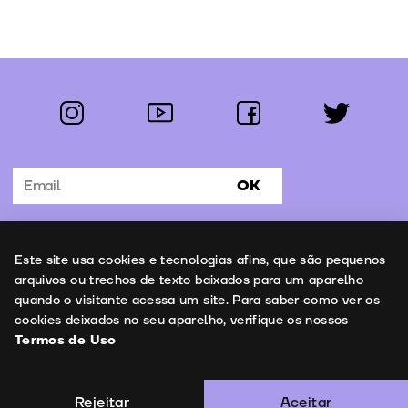
instagram
youtube
facebook
twitter
Segue-nos:
OK
Subscrever Newsletter
Uso de cookies
Este site usa cookies e tecnologias afins, que são pequenos
Contactos
arquivos ou trechos de texto baixados para um aparelho
quando o visitante acessa um site. Para saber como ver os
cookies deixados no seu aparelho, verifique os nossos
Termos de Uso
Termos de Uso
Copyright © 2026 | Leopardo Filmes
Rejeitar
Aceitar