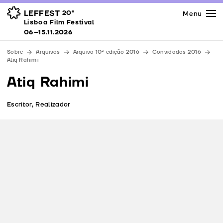
Imprensa
Prémios
Espaços
LEFFEST
20º
Menu
Lisboa Film Festival 06–15.11.2026
Lisboa Film Festival
Apoios
06–15.11.2026
Equipa
Sobre
Arquivos
Arquivo 10ª edição 2016
Convidados 2016
Downloads
Atiq Rahimi
Contactos
Atiq Rahimi
Escritor, Realizador