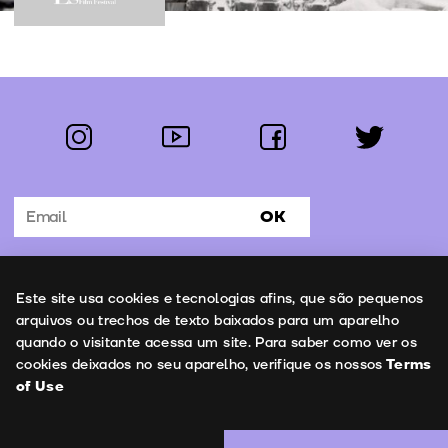
instagram
youtube
facebook
twitter
Follow us:
OK
Subscribe to the newsletter
Uso de cookies
Este site usa cookies e tecnologias afins, que são pequenos
Contacts
arquivos ou trechos de texto baixados para um aparelho
quando o visitante acessa um site. Para saber como ver os
cookies deixados no seu aparelho, verifique os nossos
Terms
of Use
Terms of Use
Copyright © 2026 | Leopardo Filmes