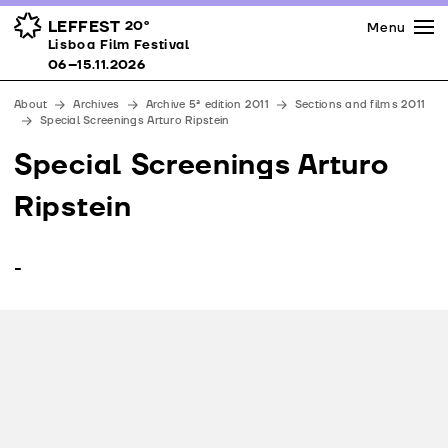
Press
Awards
Venues
LEFFEST
20º
Menu
Lisboa Film Festival 06–15.11.2026
Lisboa Film Festival
Partners
06–15.11.2026
Team
About
Archives
Archive 5ª edition 2011
Sections and films 2011
Downloads
Special Screenings Arturo Ripstein
Contacts
Special Screenings Arturo
Ripstein
-