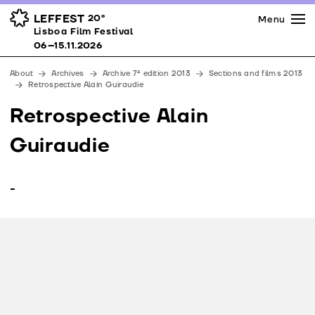
Press
Awards
Venues
LEFFEST
20º
Menu
Lisboa Film Festival 06–15.11.2026
Lisboa Film Festival
Partners
06–15.11.2026
Team
About
Archives
Archive 7ª edition 2013
Sections and films 2013
Downloads
Retrospective Alain Guiraudie
Contacts
Retrospective Alain
Guiraudie
-