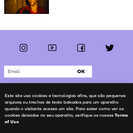
instagram
youtube
facebook
twitter
Follow us:
OK
Subscribe to the newsletter
Uso de cookies
Este site usa cookies e tecnologias afins, que são pequenos
Contacts
arquivos ou trechos de texto baixados para um aparelho
quando o visitante acessa um site. Para saber como ver os
cookies deixados no seu aparelho, verifique os nossos
Terms
of Use