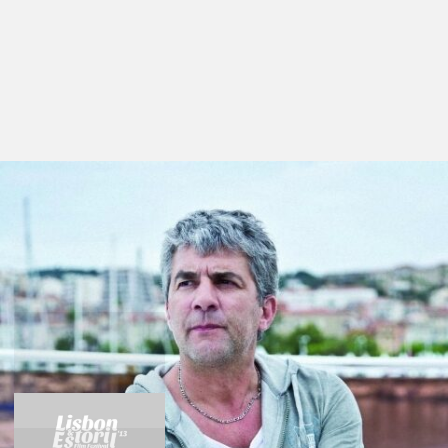
Films in this section
O Desconhecido do
Lago
by Alain Resnais
O Rei da Evasão