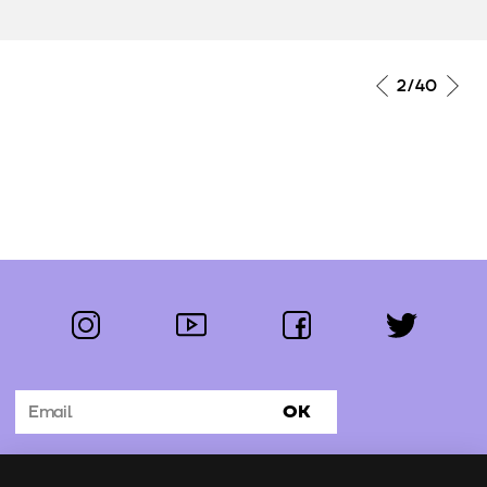
2
/40
instagram
youtube
facebook
twitter
Segue-nos:
OK
Subscrever Newsletter
Uso de cookies