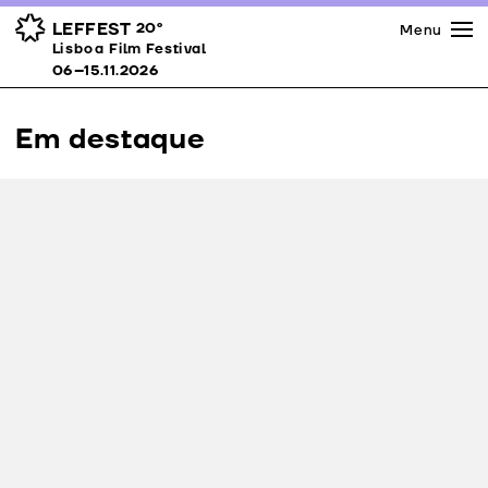
Imprensa
Prémios
Espaços
LEFFEST
20º
Menu
Lisboa Film Festival 06–15.11.2026
Lisboa Film Festival
Apoios
06–15.11.2026
Equipa
Downloads
Em destaque
Contactos