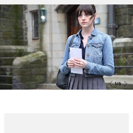
Grande Prémio do Júri João Bénard
da Costa 2025
O Grande Prémio do Júri João Bénard da Costa foi
atribuído a Miroirs No. 3, de Christian Petzold. Segundo
o Júri, «pelas suas excelentes interpretações e pela
enorme liberdade ao explorar um universo próximo e
comovente».
2
/6
Mais informação
Notícias