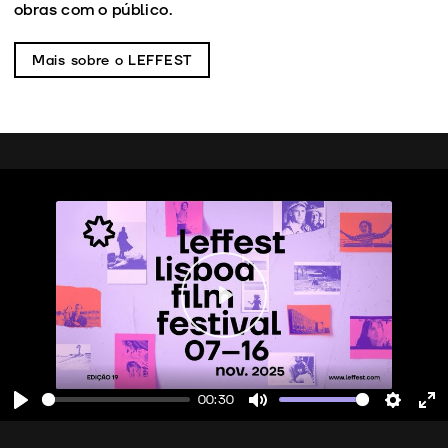
obras com o público.
Mais sobre o LEFFEST
Play
00:30
Play
Mute
Setting
En