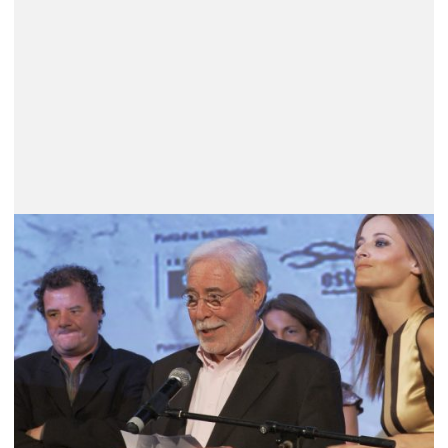
Carlos Saboga (1936 – 2026) – Um
trajecto único no cinema Português
Nasceu na Figueira da Foz, no Portugal da ditadura
salazarista (a PIDE prendeu-o por duas vezes) e
pertenceu ao grupo que se encontrava regularmente
no Vavá; era amigo de António-Pedro Vasconcelos,
Alberto Seixas Santos e João César César Monteiro.