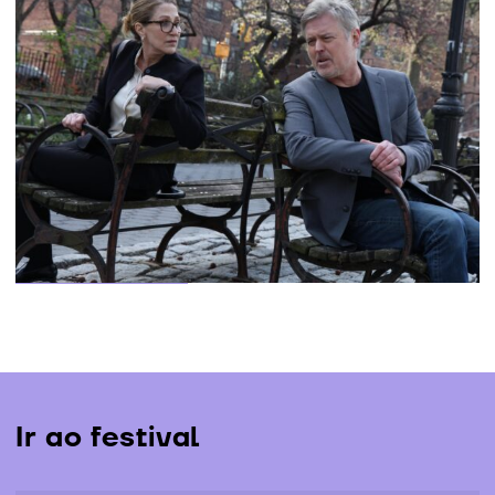
Palmarés LEFFEST 2025
O Júri da 19.ª edição do LEFFEST, composto por Kim
Gordon, Stacy Martin, Manuel Martín Cuenca, Rodrigo
Moreno e Francisco Aires Mateus, atribuiu hoje os
prémios da Selecção Oficial em Competição, que
acabam de ser anunciados na cerimónia de
encerramento...
Mais informação
Ir ao festival